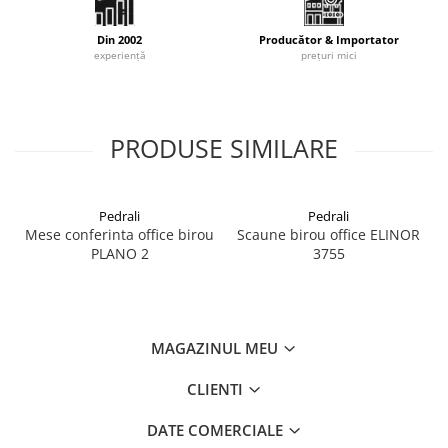
Designer:
Daniele lo Scalzo Moscheri
Din 2002
Producător & Importator
experiență
prețuri mici
PRODUSE SIMILARE
Pedrali
Pedrali
Mese conferinta office birou
Scaune birou office ELINOR
PLANO 2
3755
MAGAZINUL MEU
CLIENTI
DATE COMERCIALE