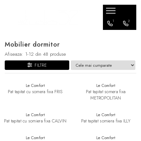
Mobilier living
Mobilier dormitor
Mobilier bucatarie
Mobilier office
Terasa / exterior
Corpuri de Iluminat
Accesorii
1
2
Banchete si tabureti
Paturi
Scaune bar
Scaune office
Scaune
Aplice
Iluminat
Mobilier dormitor
Canapele
Scaune bar
Lampadare
Comode
Fotolii
Lampi suspendate
Afiseaza:
1-
12
din
48
produse
Console TV
Canapele
Plafoniere
FILTRE
Fotolii
Mese
Veioze
Masute de cafea
Sezlonguri
Le Comfort
Le Comfort
Pat tapitat cu somera fixa FRIS
Pat tapitat somera fixa
Mese
Ghivece de flori
METROPOLITAN
Scaune
Seturi terasa
Le Comfort
Le Comfort
Pat tapitat cu somiera fixa CALVIN
Pat tapitat somiera fixa ILLY
Le Comfort
Le Comfort